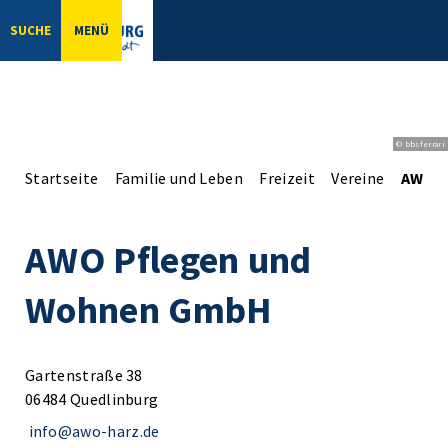
SUCHE
MENÜ
© bbsferrari
Startseite
Familie und Leben
Freizeit
Vereine
AWO P
AWO Pflegen und
Wohnen GmbH
Gartenstraße 38
06484 Quedlinburg
info@awo-harz.de