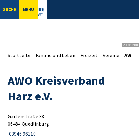
SUCHE
MENÜ
© bbsferrari
Startseite
Familie und Leben
Freizeit
Vereine
AWO Kr
AWO Kreisverband
Harz e.V.
Gartenstraße 38
06484 Quedlinburg
03946 96110