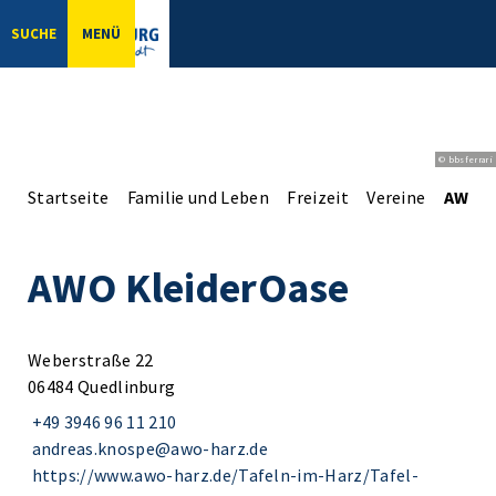
SUCHE
MENÜ
© bbsferrari
Startseite
Familie und Leben
Freizeit
Vereine
AWO K
AWO KleiderOase
Weberstraße 22
06484 Quedlinburg
+49 3946 96 11 210
andreas.knospe@awo-harz.de
https://www.awo-harz.de/Tafeln-im-Harz/Tafel-