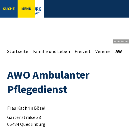
SUCHE
MENÜ
© bbsferrari
Startseite
Familie und Leben
Freizeit
Vereine
AWO A
AWO Ambulanter
Pflegedienst
Frau Kathrin Bösel
Gartenstraße 38
06484 Quedlinburg