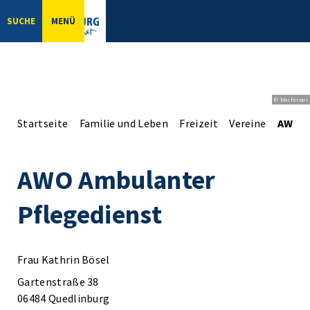
SUCHE
MENÜ
© bbsferrari
Startseite
Familie und Leben
Freizeit
Vereine
AWO A
AWO Ambulanter
Pflegedienst
Frau Kathrin Bösel
Gartenstraße 38
06484 Quedlinburg