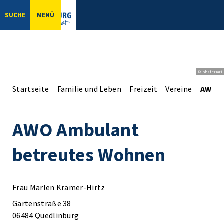
SUCHE
MENÜ
© bbsferrari
Startseite
Familie und Leben
Freizeit
Vereine
AWO A
AWO Ambulant
betreutes Wohnen
Frau Marlen Kramer-Hirtz
Gartenstraße 38
06484 Quedlinburg