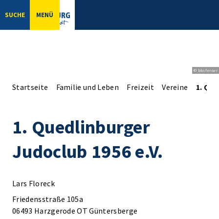
SUCHE
MENÜ
© bbsferrari
Startseite
Familie und Leben
Freizeit
Vereine
1. Que
1. Quedlinburger
Judoclub 1956 e.V.
Lars Floreck
Friedensstraße 105a
06493 Harzgerode OT Güntersberge