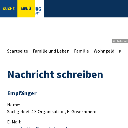
SUCHE
MENÜ
© bbsferrari
Startseite
Familie und Leben
Familie
Wohngeld
Kon
Nachricht schreiben
Empfänger
Name:
Sachgebiet 4.3 Organisation, E-Government
E-Mail: