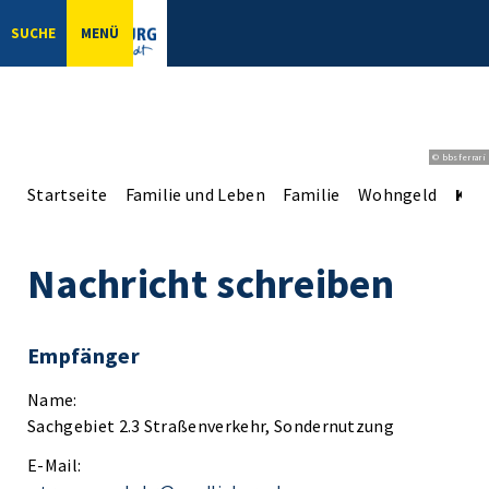
SUCHE
MENÜ
© bbsferrari
Startseite
Familie und Leben
Familie
Wohngeld
Kon
Nachricht schreiben
Empfänger
Name:
Sachgebiet 2.3 Straßenverkehr, Sondernutzung
E-Mail: