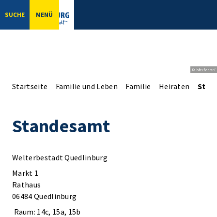
SUCHE
MENÜ
© bbsferrari
Startseite
Familie und Leben
Familie
Heiraten
Stan
Standesamt
Welterbestadt Quedlinburg
Markt 1
Rathaus
06484 Quedlinburg
Raum: 14c, 15a, 15b