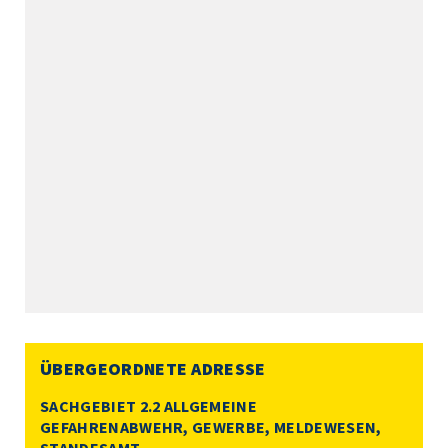
ÜBERGEORDNETE ADRESSE
SACHGEBIET 2.2 ALLGEMEINE
GEFAHRENABWEHR, GEWERBE, MELDEWESEN,