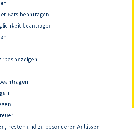
gen
der Bars beantragen
glichkeit beantragen
gen
erbes anzeigen
 beantragen
agen
ragen
treuer
en, Festen und zu besonderen Anlässen