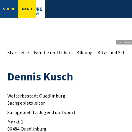
SUCHE
MENÜ
© bbsferrari
Startseite
Familie und Leben
Bildung
Kitas und Schul
Dennis Kusch
Welterbestadt Quedlinburg
Sachgebietsleiter
Sachgebiet 1.5 Jugend und Sport
Markt 1
06484 Quedlinburg