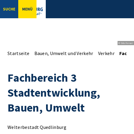
SUCHE
MENÜ
© bbsferrari
Startseite
Bauen, Umwelt und Verkehr
Verkehr
Fachb
Fachbereich 3
Stadtentwicklung,
Bauen, Umwelt
Welterbestadt Quedlinburg