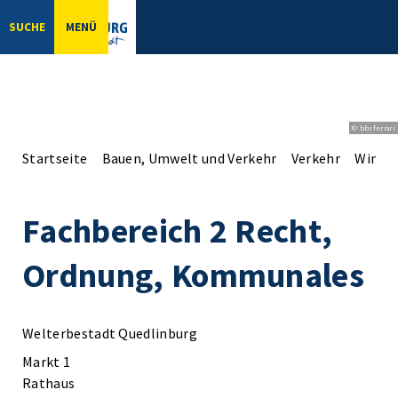
SUCHE
MENÜ
© bbsferrari
Startseite
Bauen, Umwelt und Verkehr
Verkehr
Winter
Fachbereich 2 Recht,
Ordnung, Kommunales
Welterbestadt Quedlinburg
Markt 1
Rathaus