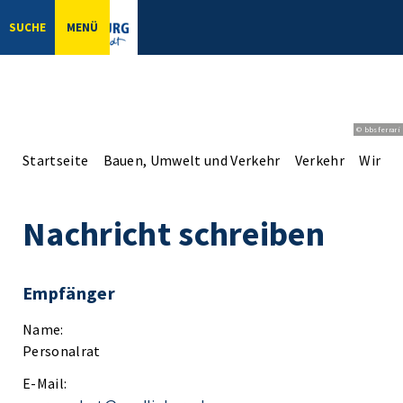
SUCHE
MENÜ
© bbsferrari
Startseite
Bauen, Umwelt und Verkehr
Verkehr
Winter
Nachricht schreiben
Empfänger
Name:
Personalrat
E-Mail: