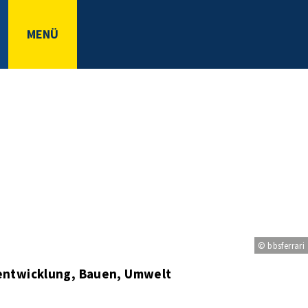
MENÜ
© bbsferrari
entwicklung, Bauen, Umwelt