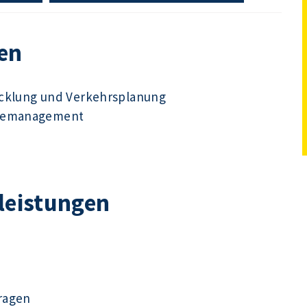
en
icklung und Verkehrsplanung
udemanagement
tleistungen
ragen