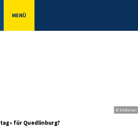
MENÜ
© bbsferrari
tag« für Quedlinburg?