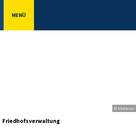
MENÜ
© bbsferrari
Friedhofsverwaltung