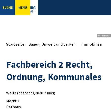
SUCHE
MENÜ
© bbsferrari
Startseite
Bauen, Umwelt und Verkehr
Immobilien
Im
Fachbereich 2 Recht,
Ordnung, Kommunales
Welterbestadt Quedlinburg
Markt 1
Rathaus