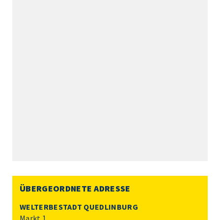
ÜBERGEORDNETE ADRESSE
WELTERBESTADT QUEDLINBURG
Markt 1